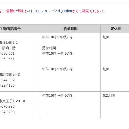
す。最新の情報は
ドコモショップ／d garden
からご確認ください。
住所/電話番号
営業時間
定休日
3
午前10時〜午後7時
無休
鐘紡町7-1
ン防府 1階
受付時間
-690-661
午前10時〜午後7時
-26-0661
1
午前10時〜午後7時
無休
駅南町9-43
-244-902
-22-4126
7
午前10時〜午後7時
第2水曜
八王子1-20-10
-070-886
-24-0200