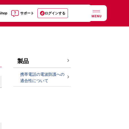
 Shop
サポート
ログインする
MENU
製品
携帯電話の電波防護への
適合性について