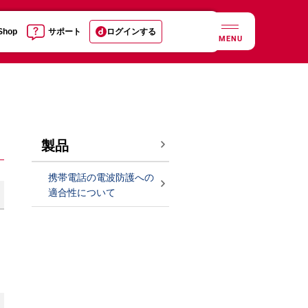
 Shop
サポート
ログインする
MENU
製品
携帯電話の電波防護への
適合性について