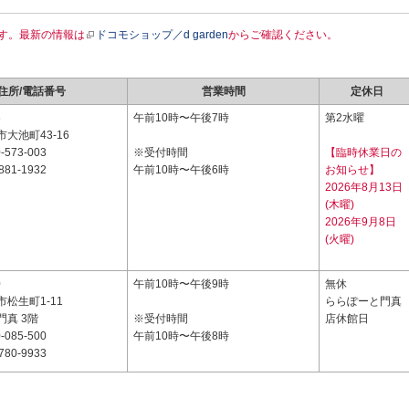
す。最新の情報は
ドコモショップ／d garden
からご確認ください。
住所/電話番号
営業時間
定休日
6
午前10時〜午後7時
第2水曜
大池町43-16
-573-003
※受付時間
【臨時休業日の
881-1932
午前10時〜午後6時
お知らせ】
2026年8月13日
(木曜)
2026年9月8日
(火曜)
0
午前10時〜午後9時
無休
松生町1-11
ららぽーと門真
真 3階
※受付時間
店休館日
-085-500
午前10時〜午後8時
780-9933