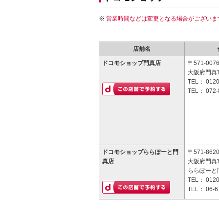
営業時間などは変更となる場合がございま
店舗名
ドコモショップ門真店
〒571-007
大阪府門真市
TEL：
0120
TEL：
072-
ドコモショップららぽーと門
〒571-862
真店
大阪府門真市
ららぽーと門
TEL：
0120
TEL：
06-6