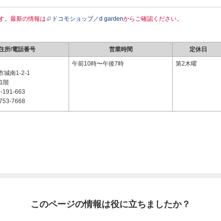
す。最新の情報は
ドコモショップ／d garden
からご確認ください。
住所/電話番号
営業時間
定休日
5
午前10時〜午後7時
第2木曜
城南1-2-1
1階
-191-663
753-7668
このページの情報は役に立ちましたか？