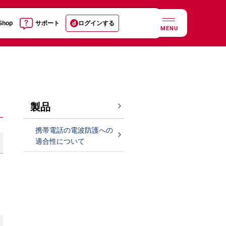
 Shop
サポート
ログインする
MENU
製品
携帯電話の電波防護への
適合性について