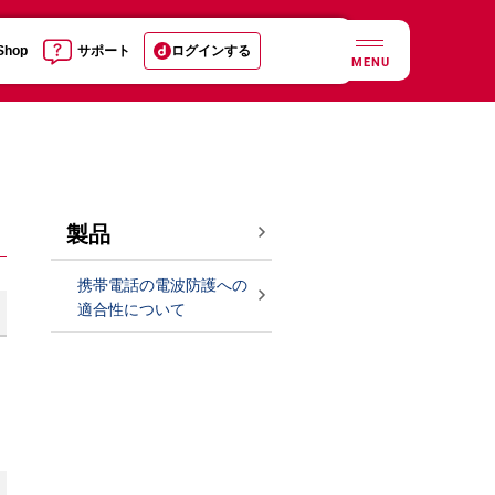
 Shop
サポート
ログインする
MENU
製品
携帯電話の電波防護への
適合性について