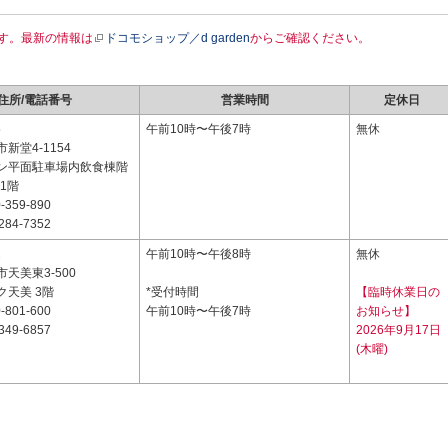
す。最新の情報は
ドコモショップ／d garden
からご確認ください。
住所/電話番号
営業時間
定休日
5
午前10時〜午後7時
無休
新堂4-1154
ン平面駐車場内飲食棟階
 1階
-359-890
284-7352
2
午前10時〜午後8時
無休
天美東3-500
ク天美 3階
*受付時間
【臨時休業日の
-801-600
午前10時〜午後7時
お知らせ】
349-6857
2026年9月17日
(木曜)