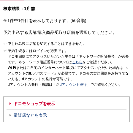
検索結果：1店舗
全1件中1件目を表示しております。(50音順)
予約申込する店舗/購入商品受取り店舗を選択してください。
申し込み後に店舗を変更することはできません。
予約手続きにはログインが必要です。
ドコモ回線にてアクセスいただいた場合は「ネットワーク暗証番号」が必要
です。ネットワーク暗証番号については
こちら
をご確認ください。
Wi-Fiまたはご自宅のインターネット環境にてアクセスいただいた場合は「d
アカウントのID／パスワード」が必要です。ドコモの契約回線をお持ちでな
い方も、dアカウントの発行が可能です。
dアカウントの発行・確認は「
dアカウント発行
」でご確認ください。
ドコモショップを表示
量販店などを表示