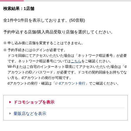
検索結果：1店舗
全1件中1件目を表示しております。(50音順)
予約申込する店舗/購入商品受取り店舗を選択してください。
申し込み後に店舗を変更することはできません。
予約手続きにはログインが必要です。
ドコモ回線にてアクセスいただいた場合は「ネットワーク暗証番号」が必要
です。ネットワーク暗証番号については
こちら
をご確認ください。
Wi-Fiまたはご自宅のインターネット環境にてアクセスいただいた場合は「d
アカウントのID／パスワード」が必要です。ドコモの契約回線をお持ちでな
い方も、dアカウントの発行が可能です。
dアカウントの発行・確認は「
dアカウント発行
」でご確認ください。
ドコモショップを表示
量販店などを表示