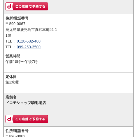
住所/電話番号
〒890-0067
鹿児島県鹿児島市真砂本町51-1
1階
TEL：
0120-582-400
TEL：
099-250-3500
営業時間
午前10時〜午後7時
定休日
第2水曜
店舗名
ドコモショップ騎射場店
住所/電話番号
〒890-0063