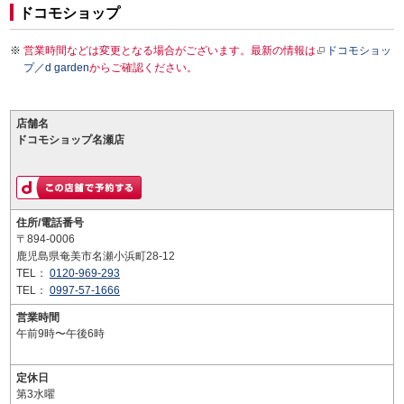
ドコモショップ
営業時間などは変更となる場合がございます。最新の情報は
ドコモショッ
プ／d garden
からご確認ください。
店舗名
ドコモショップ名瀬店
住所/電話番号
〒894-0006
鹿児島県奄美市名瀬小浜町28-12
TEL：
0120-969-293
TEL：
0997-57-1666
営業時間
午前9時〜午後6時
定休日
第3水曜