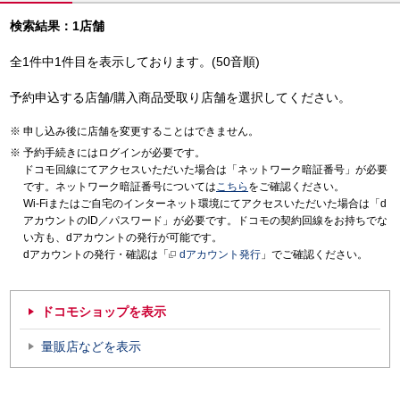
検索結果：1店舗
全1件中1件目を表示しております。(50音順)
予約申込する店舗/購入商品受取り店舗を選択してください。
申し込み後に店舗を変更することはできません。
予約手続きにはログインが必要です。
ドコモ回線にてアクセスいただいた場合は「ネットワーク暗証番号」が必要
です。ネットワーク暗証番号については
こちら
をご確認ください。
Wi-Fiまたはご自宅のインターネット環境にてアクセスいただいた場合は「d
アカウントのID／パスワード」が必要です。ドコモの契約回線をお持ちでな
い方も、dアカウントの発行が可能です。
dアカウントの発行・確認は「
dアカウント発行
」でご確認ください。
ドコモショップを表示
量販店などを表示