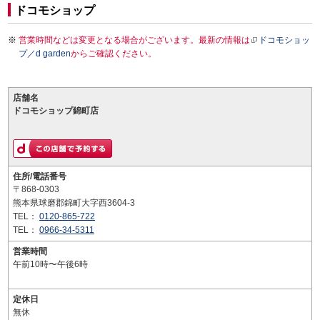
ドコモショップ
営業時間などは変更となる場合がございます。最新の情報は
ドコモショッ
プ／d garden
からご確認ください。
店舗名
ドコモショップ錦町店
住所/電話番号
〒868-0303
熊本県球磨郡錦町大字西3604-3
TEL：
0120-865-722
TEL：
0966-34-5311
営業時間
午前10時〜午後6時
定休日
無休