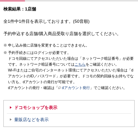
検索結果：1店舗
全1件中1件目を表示しております。(50音順)
予約申込する店舗/購入商品受取り店舗を選択してください。
申し込み後に店舗を変更することはできません。
予約手続きにはログインが必要です。
ドコモ回線にてアクセスいただいた場合は「ネットワーク暗証番号」が必要
です。ネットワーク暗証番号については
こちら
をご確認ください。
Wi-Fiまたはご自宅のインターネット環境にてアクセスいただいた場合は「d
アカウントのID／パスワード」が必要です。ドコモの契約回線をお持ちでな
い方も、dアカウントの発行が可能です。
dアカウントの発行・確認は「
dアカウント発行
」でご確認ください。
ドコモショップを表示
量販店などを表示