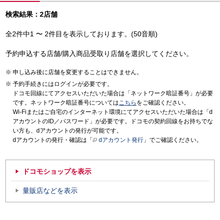
検索結果：2店舗
全2件中1 〜 2件目を表示しております。(50音順)
予約申込する店舗/購入商品受取り店舗を選択してください。
申し込み後に店舗を変更することはできません。
予約手続きにはログインが必要です。
ドコモ回線にてアクセスいただいた場合は「ネットワーク暗証番号」が必要
です。ネットワーク暗証番号については
こちら
をご確認ください。
Wi-Fiまたはご自宅のインターネット環境にてアクセスいただいた場合は「d
アカウントのID／パスワード」が必要です。ドコモの契約回線をお持ちでな
い方も、dアカウントの発行が可能です。
dアカウントの発行・確認は「
dアカウント発行
」でご確認ください。
ドコモショップを表示
量販店などを表示