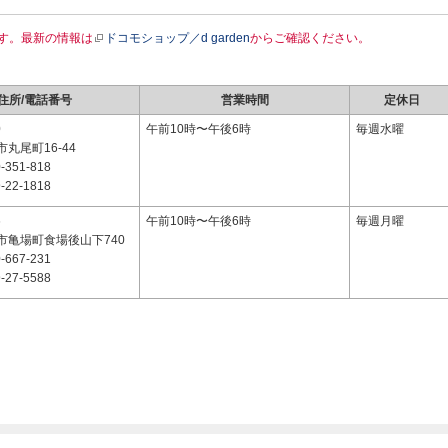
す。最新の情報は
ドコモショップ／d garden
からご確認ください。
住所/電話番号
営業時間
定休日
0
午前10時〜午後6時
毎週水曜
丸尾町16-44
-351-818
-22-1818
6
午前10時〜午後6時
毎週月曜
市亀場町食場後山下740
-667-231
-27-5588