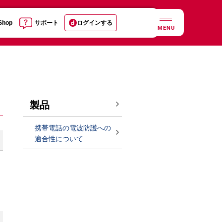
 Shop
サポート
ログインする
MENU
製品
携帯電話の電波防護への
適合性について