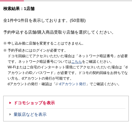
検索結果：1店舗
全1件中1件目を表示しております。(50音順)
予約申込する店舗/購入商品受取り店舗を選択してください。
申し込み後に店舗を変更することはできません。
予約手続きにはログインが必要です。
ドコモ回線にてアクセスいただいた場合は「ネットワーク暗証番号」が必要
です。ネットワーク暗証番号については
こちら
をご確認ください。
Wi-Fiまたはご自宅のインターネット環境にてアクセスいただいた場合は「d
アカウントのID／パスワード」が必要です。ドコモの契約回線をお持ちでな
い方も、dアカウントの発行が可能です。
dアカウントの発行・確認は「
dアカウント発行
」でご確認ください。
ドコモショップを表示
量販店などを表示