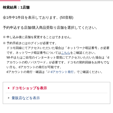
検索結果：1店舗
全1件中1件目を表示しております。(50音順)
予約申込する店舗/購入商品受取り店舗を選択してください。
申し込み後に店舗を変更することはできません。
予約手続きにはログインが必要です。
ドコモ回線にてアクセスいただいた場合は「ネットワーク暗証番号」が必要
です。ネットワーク暗証番号については
こちら
をご確認ください。
Wi-Fiまたはご自宅のインターネット環境にてアクセスいただいた場合は「d
アカウントのID／パスワード」が必要です。ドコモの契約回線をお持ちでな
い方も、dアカウントの発行が可能です。
dアカウントの発行・確認は「
dアカウント発行
」でご確認ください。
ドコモショップを表示
量販店などを表示