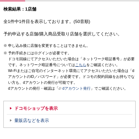
検索結果：1店舗
全1件中1件目を表示しております。(50音順)
予約申込する店舗/購入商品受取り店舗を選択してください。
申し込み後に店舗を変更することはできません。
予約手続きにはログインが必要です。
ドコモ回線にてアクセスいただいた場合は「ネットワーク暗証番号」が必要
です。ネットワーク暗証番号については
こちら
をご確認ください。
Wi-Fiまたはご自宅のインターネット環境にてアクセスいただいた場合は「d
アカウントのID／パスワード」が必要です。ドコモの契約回線をお持ちでな
い方も、dアカウントの発行が可能です。
dアカウントの発行・確認は「
dアカウント発行
」でご確認ください。
ドコモショップを表示
量販店などを表示