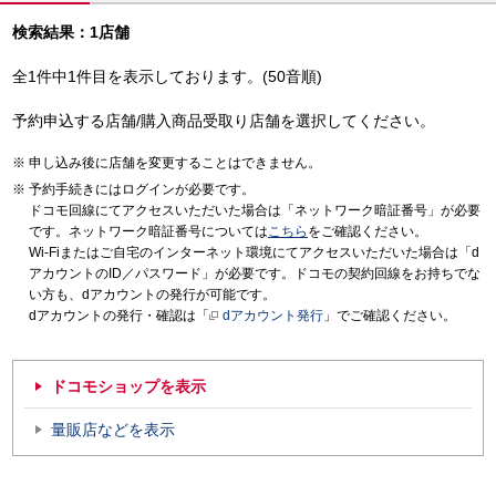
検索結果：1店舗
全1件中1件目を表示しております。(50音順)
予約申込する店舗/購入商品受取り店舗を選択してください。
申し込み後に店舗を変更することはできません。
予約手続きにはログインが必要です。
ドコモ回線にてアクセスいただいた場合は「ネットワーク暗証番号」が必要
です。ネットワーク暗証番号については
こちら
をご確認ください。
Wi-Fiまたはご自宅のインターネット環境にてアクセスいただいた場合は「d
アカウントのID／パスワード」が必要です。ドコモの契約回線をお持ちでな
い方も、dアカウントの発行が可能です。
dアカウントの発行・確認は「
dアカウント発行
」でご確認ください。
ドコモショップを表示
量販店などを表示