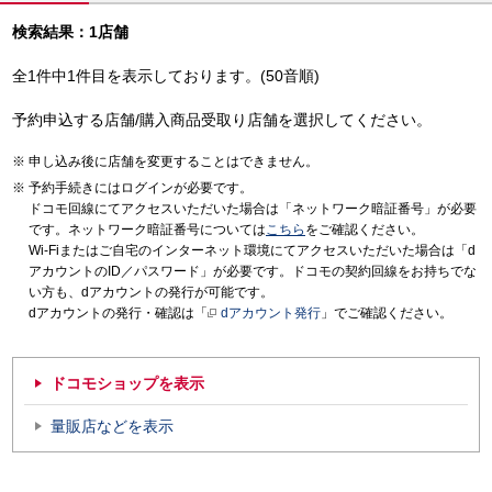
検索結果：1店舗
全1件中1件目を表示しております。(50音順)
予約申込する店舗/購入商品受取り店舗を選択してください。
申し込み後に店舗を変更することはできません。
予約手続きにはログインが必要です。
ドコモ回線にてアクセスいただいた場合は「ネットワーク暗証番号」が必要
です。ネットワーク暗証番号については
こちら
をご確認ください。
Wi-Fiまたはご自宅のインターネット環境にてアクセスいただいた場合は「d
アカウントのID／パスワード」が必要です。ドコモの契約回線をお持ちでな
い方も、dアカウントの発行が可能です。
dアカウントの発行・確認は「
dアカウント発行
」でご確認ください。
ドコモショップを表示
量販店などを表示