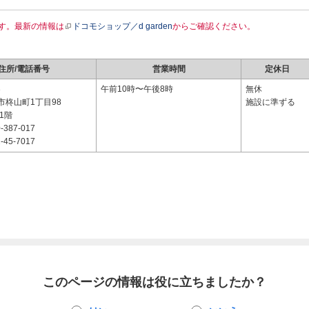
す。最新の情報は
ドコモショップ／d garden
からご確認ください。
住所/電話番号
営業時間
定休日
3
午前10時〜午後8時
無休
市柊山町1丁目98
施設に準ずる
1階
-387-017
-45-7017
このページの情報は役に立ちましたか？