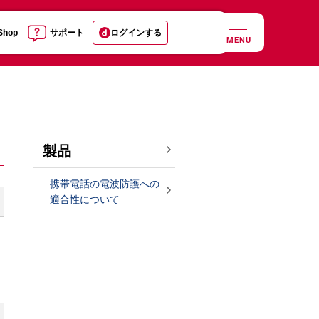
 Shop
サポート
ログインする
MENU
製品
携帯電話の電波防護への
適合性について