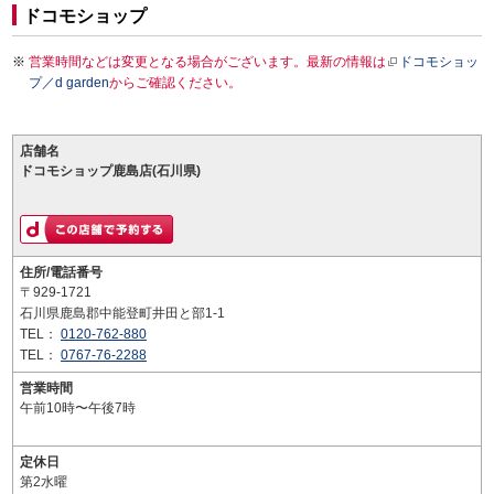
ドコモショップ
営業時間などは変更となる場合がございます。最新の情報は
ドコモショッ
プ／d garden
からご確認ください。
店舗名
ドコモショップ鹿島店(石川県)
住所/電話番号
〒929-1721
石川県鹿島郡中能登町井田と部1-1
TEL：
0120-762-880
TEL：
0767-76-2288
営業時間
午前10時〜午後7時
定休日
第2水曜