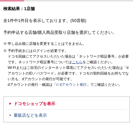
検索結果：1店舗
全1件中1件目を表示しております。(50音順)
予約申込する店舗/購入商品受取り店舗を選択してください。
申し込み後に店舗を変更することはできません。
予約手続きにはログインが必要です。
ドコモ回線にてアクセスいただいた場合は「ネットワーク暗証番号」が必要
です。ネットワーク暗証番号については
こちら
をご確認ください。
Wi-Fiまたはご自宅のインターネット環境にてアクセスいただいた場合は「d
アカウントのID／パスワード」が必要です。ドコモの契約回線をお持ちでな
い方も、dアカウントの発行が可能です。
dアカウントの発行・確認は「
dアカウント発行
」でご確認ください。
ドコモショップを表示
量販店などを表示