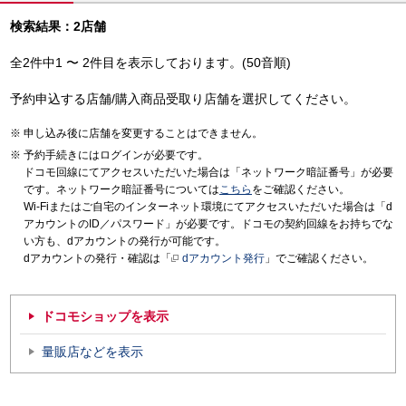
検索結果：2店舗
全2件中1 〜 2件目を表示しております。(50音順)
予約申込する店舗/購入商品受取り店舗を選択してください。
申し込み後に店舗を変更することはできません。
予約手続きにはログインが必要です。
ドコモ回線にてアクセスいただいた場合は「ネットワーク暗証番号」が必要
です。ネットワーク暗証番号については
こちら
をご確認ください。
Wi-Fiまたはご自宅のインターネット環境にてアクセスいただいた場合は「d
アカウントのID／パスワード」が必要です。ドコモの契約回線をお持ちでな
い方も、dアカウントの発行が可能です。
dアカウントの発行・確認は「
dアカウント発行
」でご確認ください。
ドコモショップを表示
量販店などを表示