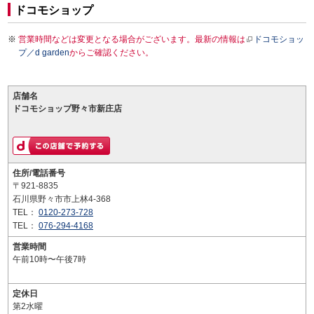
ドコモショップ
営業時間などは変更となる場合がございます。最新の情報は
ドコモショッ
プ／d garden
からご確認ください。
店舗名
ドコモショップ野々市新庄店
住所/電話番号
〒921-8835
石川県野々市市上林4-368
TEL：
0120-273-728
TEL：
076-294-4168
営業時間
午前10時〜午後7時
定休日
第2水曜