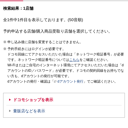
検索結果：1店舗
全1件中1件目を表示しております。(50音順)
予約申込する店舗/購入商品受取り店舗を選択してください。
申し込み後に店舗を変更することはできません。
予約手続きにはログインが必要です。
ドコモ回線にてアクセスいただいた場合は「ネットワーク暗証番号」が必要
です。ネットワーク暗証番号については
こちら
をご確認ください。
Wi-Fiまたはご自宅のインターネット環境にてアクセスいただいた場合は「d
アカウントのID／パスワード」が必要です。ドコモの契約回線をお持ちでな
い方も、dアカウントの発行が可能です。
dアカウントの発行・確認は「
dアカウント発行
」でご確認ください。
ドコモショップを表示
量販店などを表示