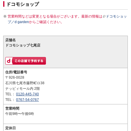
ドコモショップ
営業時間などは変更となる場合がございます。最新の情報は
ドコモショッ
プ／d garden
からご確認ください。
店舗名
ドコモショップ七尾店
住所/電話番号
〒926-0028
石川県七尾市藤野町ロ38
ナッピィモール内 2階
TEL：
0120-445-740
TEL：
0767-54-0767
営業時間
午前9時〜午後6時
定休日