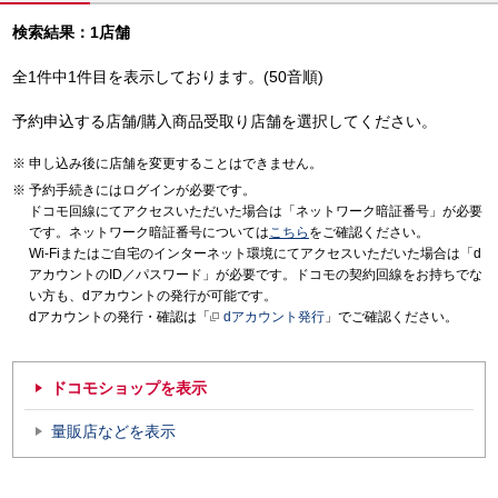
検索結果：1店舗
全1件中1件目を表示しております。(50音順)
予約申込する店舗/購入商品受取り店舗を選択してください。
申し込み後に店舗を変更することはできません。
予約手続きにはログインが必要です。
ドコモ回線にてアクセスいただいた場合は「ネットワーク暗証番号」が必要
です。ネットワーク暗証番号については
こちら
をご確認ください。
Wi-Fiまたはご自宅のインターネット環境にてアクセスいただいた場合は「d
アカウントのID／パスワード」が必要です。ドコモの契約回線をお持ちでな
い方も、dアカウントの発行が可能です。
dアカウントの発行・確認は「
dアカウント発行
」でご確認ください。
ドコモショップを表示
量販店などを表示