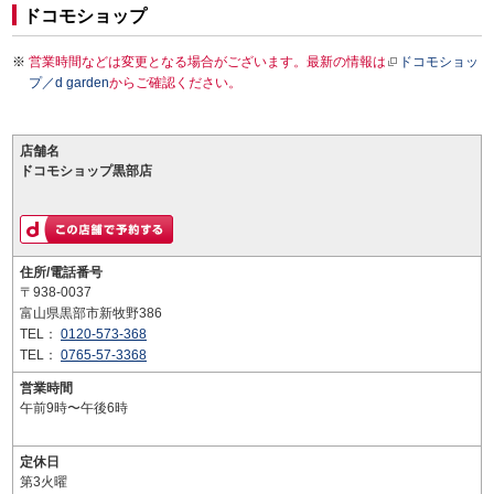
ドコモショップ
営業時間などは変更となる場合がございます。最新の情報は
ドコモショッ
プ／d garden
からご確認ください。
店舗名
ドコモショップ黒部店
住所/電話番号
〒938-0037
富山県黒部市新牧野386
TEL：
0120-573-368
TEL：
0765-57-3368
営業時間
午前9時〜午後6時
定休日
第3火曜