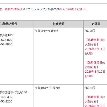
す。最新の情報は
ドコモショップ／d garden
からご確認ください。
住所/電話番号
営業時間
定休日
1
午前9時〜午後6時
第2火曜
戸破1633
-573-870
【臨時営業日の
-57-3870
お知らせ】
2026年8月11日
(火曜)
【臨時休業日の
お知らせ】
2026年8月10日
(月曜)
5
午前10時〜午後7時
第2木曜
市本開発字代官免100
-420-330
【臨時営業日の
-50-2200
お知らせ】
2026年8月13日