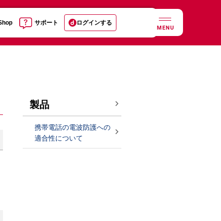
 Shop
サポート
ログインする
MENU
製品
携帯電話の電波防護への
適合性について