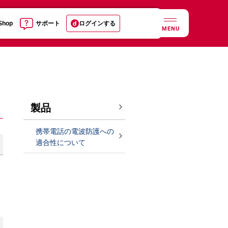
 Shop
サポート
ログインする
MENU
製品
携帯電話の電波防護への
適合性について