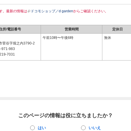
す。最新の情報は
ドコモショップ／d garden
からご確認ください。
住所/電話番号
営業時間
定休日
5
午前10時〜午後6時
無休
菅谷字堀之内3790-2
-971-983
219-7031
このページの情報は役に立ちましたか？
はい
いいえ