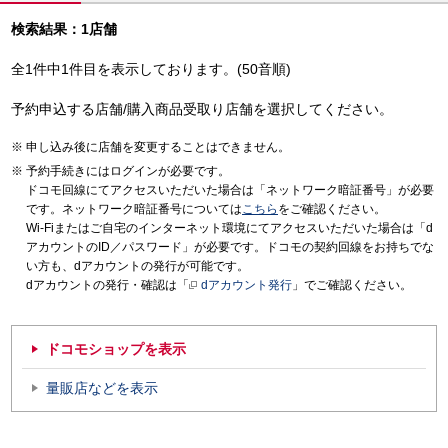
検索結果：1店舗
全1件中1件目を表示しております。(50音順)
予約申込する店舗/購入商品受取り店舗を選択してください。
申し込み後に店舗を変更することはできません。
予約手続きにはログインが必要です。
ドコモ回線にてアクセスいただいた場合は「ネットワーク暗証番号」が必要
です。ネットワーク暗証番号については
こちら
をご確認ください。
Wi-Fiまたはご自宅のインターネット環境にてアクセスいただいた場合は「d
アカウントのID／パスワード」が必要です。ドコモの契約回線をお持ちでな
い方も、dアカウントの発行が可能です。
dアカウントの発行・確認は「
dアカウント発行
」でご確認ください。
ドコモショップを表示
量販店などを表示