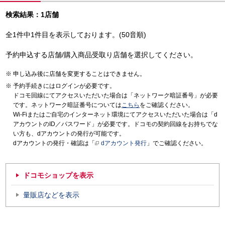
検索結果：1店舗
全1件中1件目を表示しております。(50音順)
予約申込する店舗/購入商品受取り店舗を選択してください。
申し込み後に店舗を変更することはできません。
予約手続きにはログインが必要です。
ドコモ回線にてアクセスいただいた場合は「ネットワーク暗証番号」が必要
です。ネットワーク暗証番号については
こちら
をご確認ください。
Wi-Fiまたはご自宅のインターネット環境にてアクセスいただいた場合は「d
アカウントのID／パスワード」が必要です。ドコモの契約回線をお持ちでな
い方も、dアカウントの発行が可能です。
dアカウントの発行・確認は「
dアカウント発行
」でご確認ください。
ドコモショップを表示
量販店などを表示