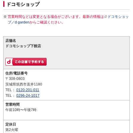
ドコモショップ
営業時間などは変更となる場合がございます。最新の情報は
ドコモショッ
プ／d garden
からご確認ください。
店舗名
ドコモショップ下館店
住所/電話番号
〒308-0803
茨城県筑西市直井1180
TEL：
0120-201-011
TEL：
0296-24-1017
営業時間
午前10時〜午後7時
定休日
第2火曜