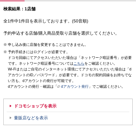
検索結果：1店舗
全1件中1件目を表示しております。(50音順)
予約申込する店舗/購入商品受取り店舗を選択してください。
申し込み後に店舗を変更することはできません。
予約手続きにはログインが必要です。
ドコモ回線にてアクセスいただいた場合は「ネットワーク暗証番号」が必要
です。ネットワーク暗証番号については
こちら
をご確認ください。
Wi-Fiまたはご自宅のインターネット環境にてアクセスいただいた場合は「d
アカウントのID／パスワード」が必要です。ドコモの契約回線をお持ちでな
い方も、dアカウントの発行が可能です。
dアカウントの発行・確認は「
dアカウント発行
」でご確認ください。
ドコモショップを表示
量販店などを表示