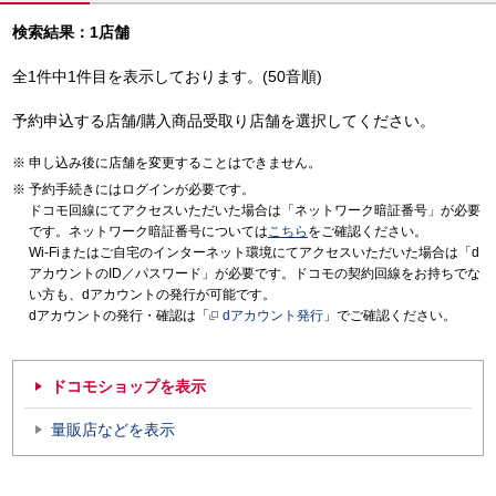
検索結果：1店舗
全1件中1件目を表示しております。(50音順)
予約申込する店舗/購入商品受取り店舗を選択してください。
申し込み後に店舗を変更することはできません。
予約手続きにはログインが必要です。
ドコモ回線にてアクセスいただいた場合は「ネットワーク暗証番号」が必要
です。ネットワーク暗証番号については
こちら
をご確認ください。
Wi-Fiまたはご自宅のインターネット環境にてアクセスいただいた場合は「d
アカウントのID／パスワード」が必要です。ドコモの契約回線をお持ちでな
い方も、dアカウントの発行が可能です。
dアカウントの発行・確認は「
dアカウント発行
」でご確認ください。
ドコモショップを表示
量販店などを表示