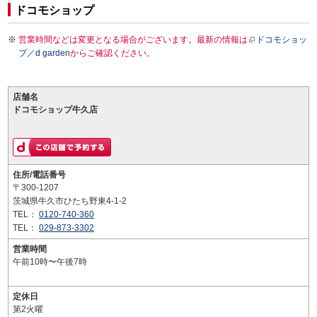
ドコモショップ
営業時間などは変更となる場合がございます。最新の情報は
ドコモショッ
プ／d garden
からご確認ください。
店舗名
ドコモショップ牛久店
住所/電話番号
〒300-1207
茨城県牛久市ひたち野東4-1-2
TEL：
0120-740-360
TEL：
029-873-3302
営業時間
午前10時〜午後7時
定休日
第2火曜