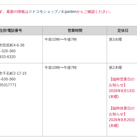
す。最新の情報は
ドコモショップ／d garden
からご確認ください。
住所/電話番号
営業時間
定休日
6
午前10時〜午後7時
第3水曜
田尻町4-6-36
-326-360
433-6320
3
午前10時〜午後7時
第2木曜
千石町2-17-15
-630-360
【臨時営業日の
35317771
お知らせ】
2026年8月13日
(木曜)
【臨時休業日の
お知らせ】
2026年8月20日
(木曜)