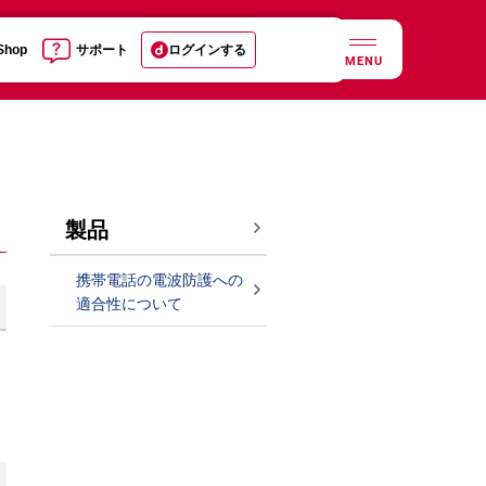
 Shop
サポート
ログインする
MENU
製品
携帯電話の電波防護への
適合性について