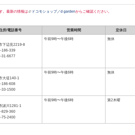
す。最新の情報は
ドコモショップ／d garden
からご確認ください。
住所/電話番号
営業時間
定休日
5
午前9時〜午後6時
無休
下辺見2219-8
-186-339
-31-6677
6
午前9時〜午後6時
無休
大堤140-1
-186-608
-33-1500
6
午前9時〜午後6時
第2木曜
諸川1281-1
-829-360
-75-2400