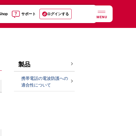
 Shop
サポート
ログインする
MENU
製品
携帯電話の電波防護への
適合性について