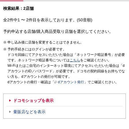
検索結果：2店舗
全2件中1 〜 2件目を表示しております。(50音順)
予約申込する店舗/購入商品受取り店舗を選択してください。
申し込み後に店舗を変更することはできません。
予約手続きにはログインが必要です。
ドコモ回線にてアクセスいただいた場合は「ネットワーク暗証番号」が必要
です。ネットワーク暗証番号については
こちら
をご確認ください。
Wi-Fiまたはご自宅のインターネット環境にてアクセスいただいた場合は「d
アカウントのID／パスワード」が必要です。ドコモの契約回線をお持ちでな
い方も、dアカウントの発行が可能です。
dアカウントの発行・確認は「
dアカウント発行
」でご確認ください。
ドコモショップを表示
量販店などを表示