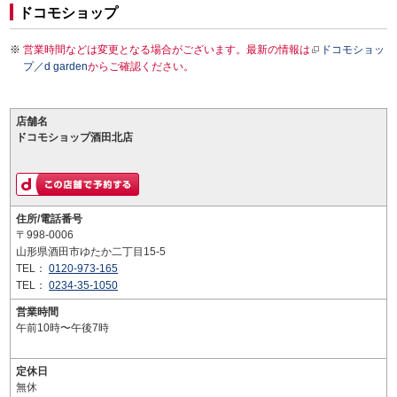
ドコモショップ
営業時間などは変更となる場合がございます。最新の情報は
ドコモショッ
プ／d garden
からご確認ください。
店舗名
ドコモショップ酒田北店
住所/電話番号
〒998-0006
山形県酒田市ゆたか二丁目15-5
TEL：
0120-973-165
TEL：
0234-35-1050
営業時間
午前10時〜午後7時
定休日
無休