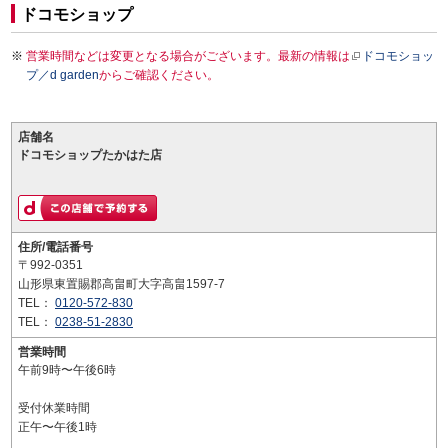
ドコモショップ
営業時間などは変更となる場合がございます。最新の情報は
ドコモショッ
プ／d garden
からご確認ください。
店舗名
ドコモショップたかはた店
住所/電話番号
〒992-0351
山形県東置賜郡高畠町大字高畠1597-7
TEL：
0120-572-830
TEL：
0238-51-2830
営業時間
午前9時〜午後6時
受付休業時間
正午〜午後1時