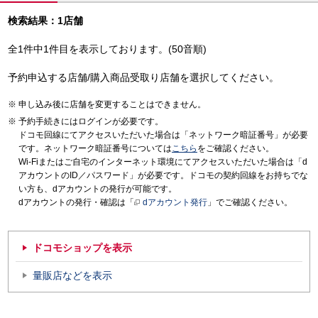
検索結果：1店舗
全1件中1件目を表示しております。(50音順)
予約申込する店舗/購入商品受取り店舗を選択してください。
申し込み後に店舗を変更することはできません。
予約手続きにはログインが必要です。
ドコモ回線にてアクセスいただいた場合は「ネットワーク暗証番号」が必要
です。ネットワーク暗証番号については
こちら
をご確認ください。
Wi-Fiまたはご自宅のインターネット環境にてアクセスいただいた場合は「d
アカウントのID／パスワード」が必要です。ドコモの契約回線をお持ちでな
い方も、dアカウントの発行が可能です。
dアカウントの発行・確認は「
dアカウント発行
」でご確認ください。
ドコモショップを表示
量販店などを表示