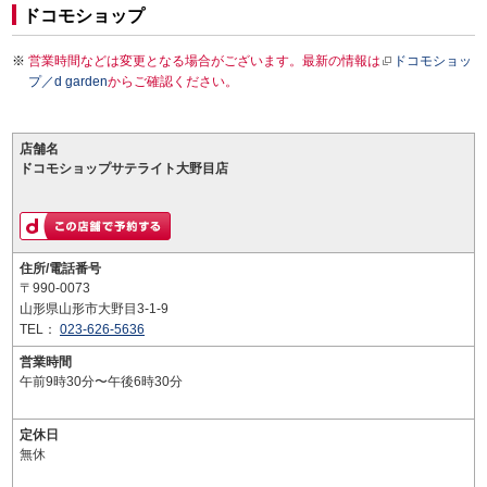
ドコモショップ
営業時間などは変更となる場合がございます。最新の情報は
ドコモショッ
プ／d garden
からご確認ください。
店舗名
ドコモショップサテライト大野目店
住所/電話番号
〒990-0073
山形県山形市大野目3-1-9
TEL：
023-626-5636
営業時間
午前9時30分〜午後6時30分
定休日
無休