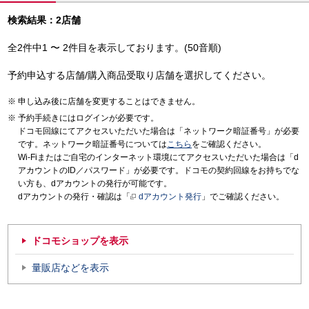
検索結果：2店舗
全2件中1 〜 2件目を表示しております。(50音順)
予約申込する店舗/購入商品受取り店舗を選択してください。
申し込み後に店舗を変更することはできません。
予約手続きにはログインが必要です。
ドコモ回線にてアクセスいただいた場合は「ネットワーク暗証番号」が必要
です。ネットワーク暗証番号については
こちら
をご確認ください。
Wi-Fiまたはご自宅のインターネット環境にてアクセスいただいた場合は「d
アカウントのID／パスワード」が必要です。ドコモの契約回線をお持ちでな
い方も、dアカウントの発行が可能です。
dアカウントの発行・確認は「
dアカウント発行
」でご確認ください。
ドコモショップを表示
量販店などを表示