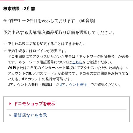
検索結果：2店舗
全2件中1 〜 2件目を表示しております。(50音順)
予約申込する店舗/購入商品受取り店舗を選択してください。
申し込み後に店舗を変更することはできません。
予約手続きにはログインが必要です。
ドコモ回線にてアクセスいただいた場合は「ネットワーク暗証番号」が必要
です。ネットワーク暗証番号については
こちら
をご確認ください。
Wi-Fiまたはご自宅のインターネット環境にてアクセスいただいた場合は「d
アカウントのID／パスワード」が必要です。ドコモの契約回線をお持ちでな
い方も、dアカウントの発行が可能です。
dアカウントの発行・確認は「
dアカウント発行
」でご確認ください。
ドコモショップを表示
量販店などを表示