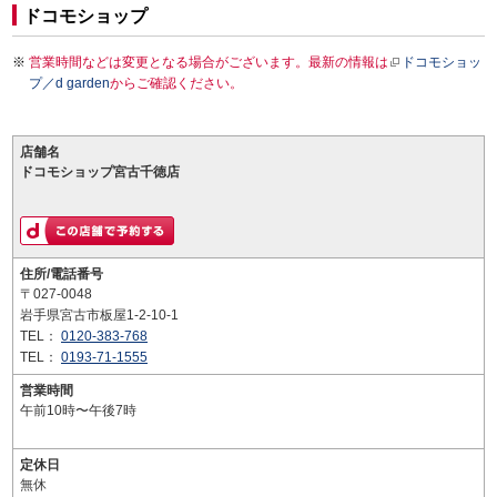
ドコモショップ
営業時間などは変更となる場合がございます。最新の情報は
ドコモショッ
プ／d garden
からご確認ください。
店舗名
ドコモショップ宮古千徳店
住所/電話番号
〒027-0048
岩手県宮古市板屋1-2-10-1
TEL：
0120-383-768
TEL：
0193-71-1555
営業時間
午前10時〜午後7時
定休日
無休