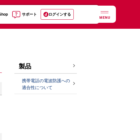
 Shop
サポート
ログインする
MENU
製品
携帯電話の電波防護への
適合性について