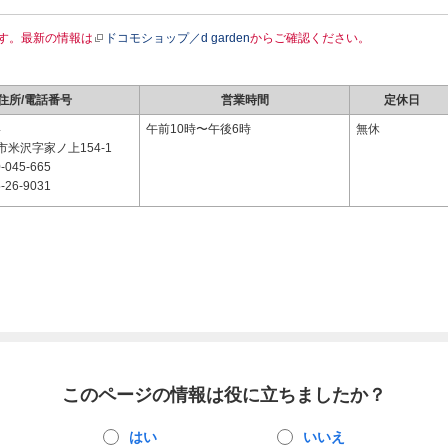
す。最新の情報は
ドコモショップ／d garden
からご確認ください。
住所/電話番号
営業時間
定休日
4
午前10時〜午後6時
無休
米沢字家ノ上154-1
-045-665
-26-9031
このページの情報は役に立ちましたか？
はい
いいえ