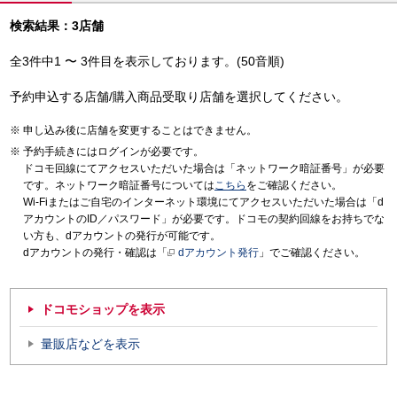
検索結果：3店舗
全3件中1 〜 3件目を表示しております。(50音順)
予約申込する店舗/購入商品受取り店舗を選択してください。
申し込み後に店舗を変更することはできません。
予約手続きにはログインが必要です。
ドコモ回線にてアクセスいただいた場合は「ネットワーク暗証番号」が必要
です。ネットワーク暗証番号については
こちら
をご確認ください。
Wi-Fiまたはご自宅のインターネット環境にてアクセスいただいた場合は「d
アカウントのID／パスワード」が必要です。ドコモの契約回線をお持ちでな
い方も、dアカウントの発行が可能です。
dアカウントの発行・確認は「
dアカウント発行
」でご確認ください。
ドコモショップを表示
量販店などを表示