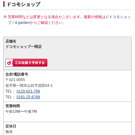
ドコモショップ
営業時間などは変更となる場合がございます。最新の情報は
ドコモショッ
プ／d garden
からご確認ください。
店舗名
ドコモショップ一関店
住所/電話番号
〒021-0055
岩手県一関市山目字泥田54-1
TEL：
0120-021-789
TEL：
0191-25-6789
営業時間
午前10時〜午後7時
定休日
無休