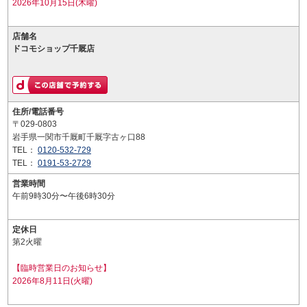
2026年10月15日(木曜)
店舗名
ドコモショップ千厩店
住所/電話番号
〒029-0803
岩手県一関市千厩町千厩字古ヶ口88
TEL：
0120-532-729
TEL：
0191-53-2729
営業時間
午前9時30分〜午後6時30分
定休日
第2火曜
【臨時営業日のお知らせ】
2026年8月11日(火曜)