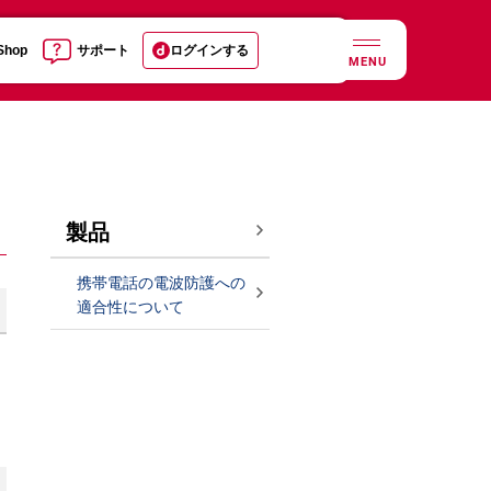
 Shop
サポート
ログインする
MENU
製品
携帯電話の電波防護への
適合性について