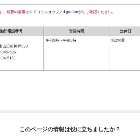
す。最新の情報は
ドコモショップ／d garden
からご確認ください。
住所/電話番号
営業時間
定休日
4
午前9時〜午後6時
第3水曜
郡吉田町神戸550
-345-595
-34-5161
このページの情報は役に立ちましたか？