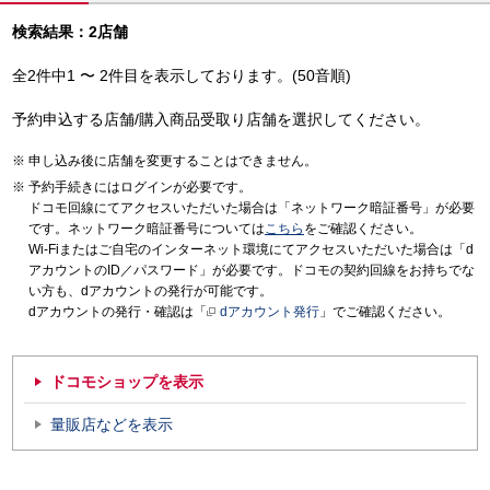
検索結果：2店舗
全2件中1 〜 2件目を表示しております。(50音順)
予約申込する店舗/購入商品受取り店舗を選択してください。
申し込み後に店舗を変更することはできません。
予約手続きにはログインが必要です。
ドコモ回線にてアクセスいただいた場合は「ネットワーク暗証番号」が必要
です。ネットワーク暗証番号については
こちら
をご確認ください。
Wi-Fiまたはご自宅のインターネット環境にてアクセスいただいた場合は「d
アカウントのID／パスワード」が必要です。ドコモの契約回線をお持ちでな
い方も、dアカウントの発行が可能です。
dアカウントの発行・確認は「
dアカウント発行
」でご確認ください。
ドコモショップを表示
量販店などを表示