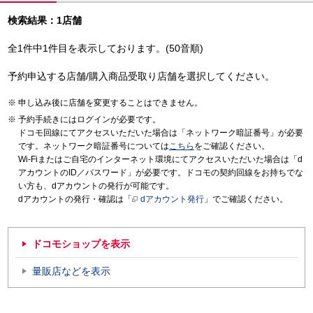
検索結果：1店舗
全1件中1件目を表示しております。(50音順)
予約申込する店舗/購入商品受取り店舗を選択してください。
申し込み後に店舗を変更することはできません。
予約手続きにはログインが必要です。
ドコモ回線にてアクセスいただいた場合は「ネットワーク暗証番号」が必要
です。ネットワーク暗証番号については
こちら
をご確認ください。
Wi-Fiまたはご自宅のインターネット環境にてアクセスいただいた場合は「d
アカウントのID／パスワード」が必要です。ドコモの契約回線をお持ちでな
い方も、dアカウントの発行が可能です。
dアカウントの発行・確認は「
dアカウント発行
」でご確認ください。
ドコモショップを表示
量販店などを表示