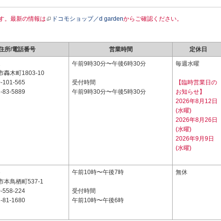
す。最新の情報は
ドコモショップ／d garden
からご確認ください。
住所/電話番号
営業時間
定休日
1
午前9時30分〜午後6時30分
毎週水曜
轟木町1803-10
-101-565
受付時間
【臨時営業日の
-83-5889
午前9時30分〜午後5時30分
お知らせ】
2026年8月12日
(水曜)
2026年8月26日
(水曜)
2026年9月9日
(水曜)
6
午前10時〜午後7時
無休
本鳥栖町537-1
-558-224
受付時間
-81-1680
午前10時〜午後6時