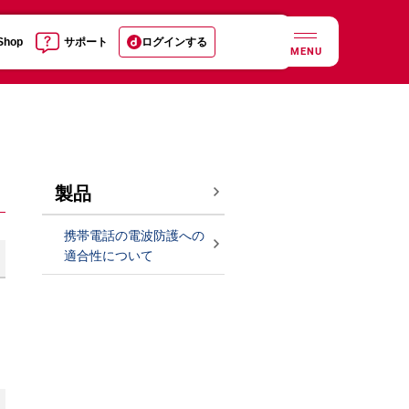
 Shop
サポート
ログインする
MENU
製品
携帯電話の電波防護への
適合性について