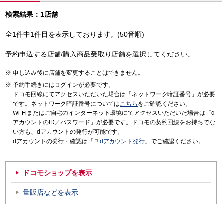
検索結果：1店舗
全1件中1件目を表示しております。(50音順)
予約申込する店舗/購入商品受取り店舗を選択してください。
申し込み後に店舗を変更することはできません。
予約手続きにはログインが必要です。
ドコモ回線にてアクセスいただいた場合は「ネットワーク暗証番号」が必要
です。ネットワーク暗証番号については
こちら
をご確認ください。
Wi-Fiまたはご自宅のインターネット環境にてアクセスいただいた場合は「d
アカウントのID／パスワード」が必要です。ドコモの契約回線をお持ちでな
い方も、dアカウントの発行が可能です。
dアカウントの発行・確認は「
dアカウント発行
」でご確認ください。
ドコモショップを表示
量販店などを表示