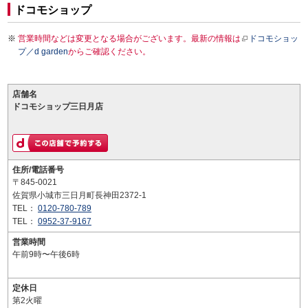
ドコモショップ
営業時間などは変更となる場合がございます。最新の情報は
ドコモショッ
プ／d garden
からご確認ください。
店舗名
ドコモショップ三日月店
住所/電話番号
〒845-0021
佐賀県小城市三日月町長神田2372-1
TEL：
0120-780-789
TEL：
0952-37-9167
営業時間
午前9時〜午後6時
定休日
第2火曜