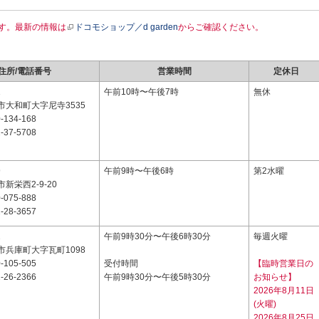
す。最新の情報は
ドコモショップ／d garden
からご確認ください。
住所/電話番号
営業時間
定休日
1
午前10時〜午後7時
無休
市大和町大字尼寺3535
-134-168
-37-5708
9
午前9時〜午後6時
第2水曜
新栄西2-9-20
-075-888
-28-3657
2
午前9時30分〜午後6時30分
毎週火曜
市兵庫町大字瓦町1098
-105-505
受付時間
【臨時営業日の
-26-2366
午前9時30分〜午後5時30分
お知らせ】
2026年8月11日
(火曜)
2026年8月25日