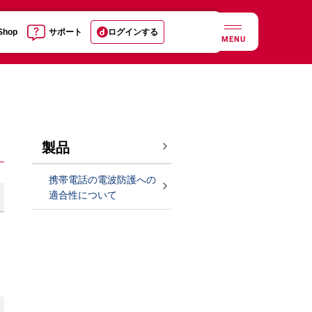
 Shop
サポート
ログインする
MENU
製品
携帯電話の電波防護への
適合性について