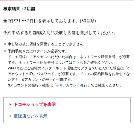
検索結果：2店舗
全2件中1 〜 2件目を表示しております。(50音順)
予約申込する店舗/購入商品受取り店舗を選択してください。
申し込み後に店舗を変更することはできません。
予約手続きにはログインが必要です。
ドコモ回線にてアクセスいただいた場合は「ネットワーク暗証番号」が必要
です。ネットワーク暗証番号については
こちら
をご確認ください。
Wi-Fiまたはご自宅のインターネット環境にてアクセスいただいた場合は「d
アカウントのID／パスワード」が必要です。ドコモの契約回線をお持ちでな
い方も、dアカウントの発行が可能です。
dアカウントの発行・確認は「
dアカウント発行
」でご確認ください。
ドコモショップを表示
量販店などを表示