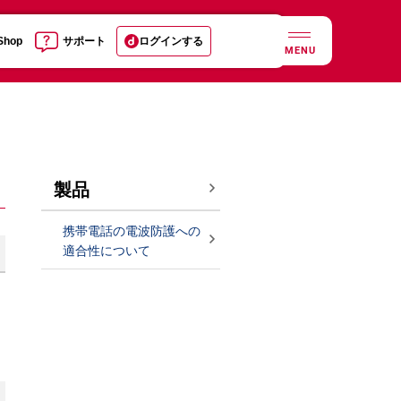
 Shop
サポート
ログインする
MENU
製品
携帯電話の電波防護への
適合性について