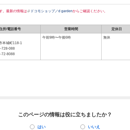
す。最新の情報は
ドコモショップ／d garden
からご確認ください。
住所/電話番号
営業時間
定休日
1
午前9時〜午後6時
無休
本城町118-1
-728-088
-72-8088
このページの情報は役に立ちましたか？
はい
いいえ