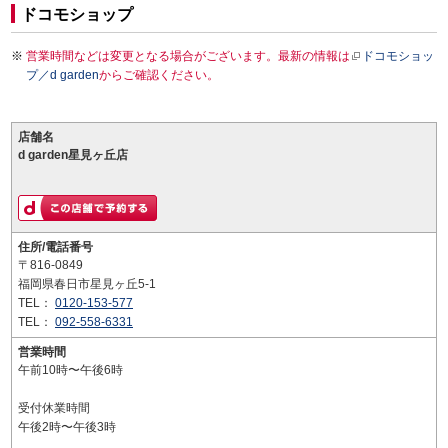
ドコモショップ
営業時間などは変更となる場合がございます。最新の情報は
ドコモショッ
プ／d garden
からご確認ください。
店舗名
d garden星見ヶ丘店
住所/電話番号
〒816-0849
福岡県春日市星見ヶ丘5-1
TEL：
0120-153-577
TEL：
092-558-6331
営業時間
午前10時〜午後6時
受付休業時間
午後2時〜午後3時