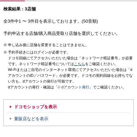
検索結果：3店舗
全3件中1 〜 3件目を表示しております。(50音順)
予約申込する店舗/購入商品受取り店舗を選択してください。
申し込み後に店舗を変更することはできません。
予約手続きにはログインが必要です。
ドコモ回線にてアクセスいただいた場合は「ネットワーク暗証番号」が必要
です。ネットワーク暗証番号については
こちら
をご確認ください。
Wi-Fiまたはご自宅のインターネット環境にてアクセスいただいた場合は「d
アカウントのID／パスワード」が必要です。ドコモの契約回線をお持ちでな
い方も、dアカウントの発行が可能です。
dアカウントの発行・確認は「
dアカウント発行
」でご確認ください。
ドコモショップを表示
量販店などを表示