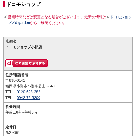
ドコモショップ
営業時間などは変更となる場合がございます。最新の情報は
ドコモショッ
プ／d garden
からご確認ください。
店舗名
ドコモショップ小郡店
住所/電話番号
〒838-0141
福岡県小郡市小郡字若山629-1
TEL：
0120-628-282
TEL：
0942-72-5200
営業時間
午前10時〜午後6時
定休日
第2水曜