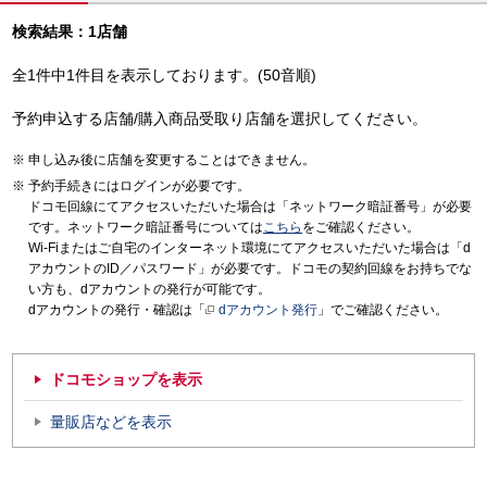
検索結果：1店舗
全1件中1件目を表示しております。(50音順)
予約申込する店舗/購入商品受取り店舗を選択してください。
申し込み後に店舗を変更することはできません。
予約手続きにはログインが必要です。
ドコモ回線にてアクセスいただいた場合は「ネットワーク暗証番号」が必要
です。ネットワーク暗証番号については
こちら
をご確認ください。
Wi-Fiまたはご自宅のインターネット環境にてアクセスいただいた場合は「d
アカウントのID／パスワード」が必要です。ドコモの契約回線をお持ちでな
い方も、dアカウントの発行が可能です。
dアカウントの発行・確認は「
dアカウント発行
」でご確認ください。
ドコモショップを表示
量販店などを表示