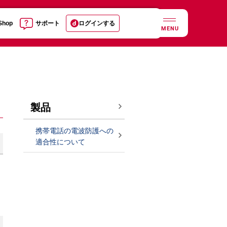
 Shop
サポート
ログインする
MENU
製品
携帯電話の電波防護への
適合性について