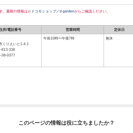
す。最新の情報は
ドコモショップ／d garden
からご確認ください。
住所/電話番号
営業時間
定休日
4
午前10時〜午後7時
無休
くりえいと1-4-1
-813-336
-38-0377
このページの情報は役に立ちましたか？