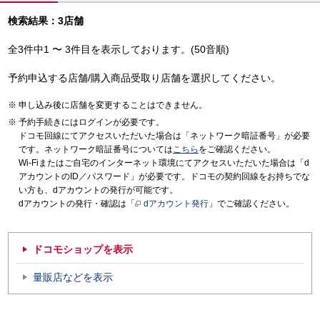
検索結果：3店舗
全3件中1 〜 3件目を表示しております。(50音順)
予約申込する店舗/購入商品受取り店舗を選択してください。
申し込み後に店舗を変更することはできません。
予約手続きにはログインが必要です。
ドコモ回線にてアクセスいただいた場合は「ネットワーク暗証番号」が必要
です。ネットワーク暗証番号については
こちら
をご確認ください。
Wi-Fiまたはご自宅のインターネット環境にてアクセスいただいた場合は「d
アカウントのID／パスワード」が必要です。ドコモの契約回線をお持ちでな
い方も、dアカウントの発行が可能です。
dアカウントの発行・確認は「
dアカウント発行
」でご確認ください。
ドコモショップを表示
量販店などを表示