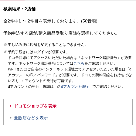
検索結果：2店舗
全2件中1 〜 2件目を表示しております。(50音順)
予約申込する店舗/購入商品受取り店舗を選択してください。
申し込み後に店舗を変更することはできません。
予約手続きにはログインが必要です。
ドコモ回線にてアクセスいただいた場合は「ネットワーク暗証番号」が必要
です。ネットワーク暗証番号については
こちら
をご確認ください。
Wi-Fiまたはご自宅のインターネット環境にてアクセスいただいた場合は「d
アカウントのID／パスワード」が必要です。ドコモの契約回線をお持ちでな
い方も、dアカウントの発行が可能です。
dアカウントの発行・確認は「
dアカウント発行
」でご確認ください。
ドコモショップを表示
量販店などを表示