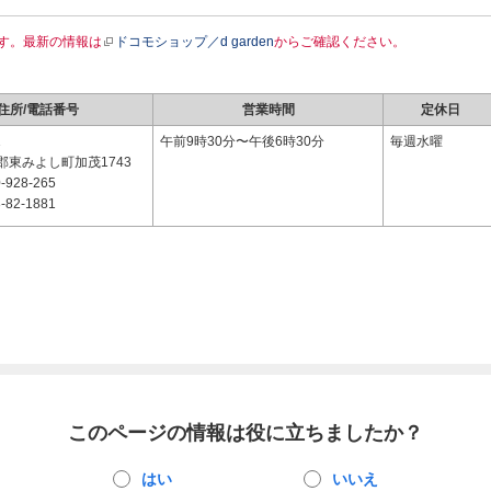
す。最新の情報は
ドコモショップ／d garden
からご確認ください。
住所/電話番号
営業時間
定休日
1
午前9時30分〜午後6時30分
毎週水曜
郡東みよし町加茂1743
-928-265
-82-1881
このページの情報は役に立ちましたか？
はい
いいえ