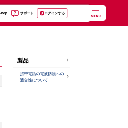
 Shop
サポート
ログインする
MENU
製品
携帯電話の電波防護への
適合性について